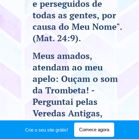
e perseguidos de
todas as gentes, por
causa do Meu Nome".
(Mat. 24:9).
Meus amados,
atendam ao meu
apelo: Ouçam o som
da Trombeta! -
Perguntai pelas
Veredas Antigas,
perguntai pelo Nome
Comece agora
Crie o seu site grátis!
Original do Salvador,