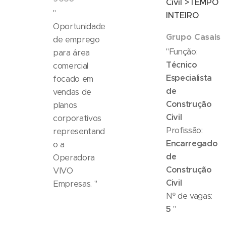
Civil >TEMPO
"
INTEIRO
Oportunidade
Grupo Casais
de emprego
"Função:
para área
Técnico
comercial
Especialista
focado em
de
vendas de
Construção
planos
Civil
corporativos
Profissão:
representand
Encarregado
o a
de
Operadora
Construção
VIVO
Civil
Empresas. "
Nº de vagas:
5
"